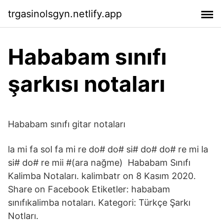
trgasinolsgyn.netlify.app
Hababam sınıfı
şarkısı notaları
Hababam sınıfı gitar notaları
la mi fa sol fa mi re do# do# si# do# do# re mi la
si# do# re mii #(ara nağme) Hababam Sınıfı
Kalimba Notaları. kalimbatr on 8 Kasım 2020.
Share on Facebook Etiketler: hababam
sınıfıkalimba notaları. Kategori: Türkçe Şarkı
Notları.