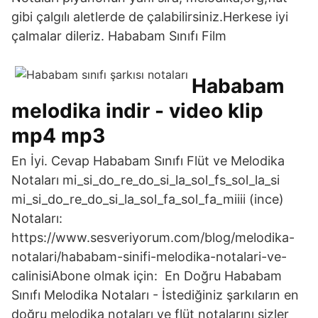
gibi çalgılı aletlerde de çalabilirsiniz.Herkese iyi
çalmalar dileriz. Hababam Sınıfı Film
Hababam
melodika indir - video klip
mp4 mp3
En İyi. Cevap Hababam Sınıfı Flüt ve Melodika
Notaları mi_si_do_re_do_si_la_sol_fs_sol_la_si
mi_si_do_re_do_si_la_sol_fa_sol_fa_miiii (ince)
Notaları:
https://www.sesveriyorum.com/blog/melodika-
notalari/hababam-sinifi-melodika-notalari-ve-
calinisiAbone olmak için: En Doğru Hababam
Sınıfı Melodika Notaları - İstediğiniz şarkıların en
doğru melodika notaları ve flüt notalarını sizler