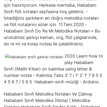
için hazırlıyorum. Herkese merhaba, Hababam
Sınıfı flüt notaları sayfasına hoş geldiniz. -
İstediğiniz şarkıların en doğru melodika notaları
ve flüt notalarını sizler için 11.Tem.2020 -
Hababam Sınıfı Do Re Mi Melodika Notaları » Bu
unutulmaz şarkıyı keman, org, flüt çalgılarında,
do re mi ve kolay notası ile çalabilirsiniz.
2020 Learn how to
play Hababam
Sınıfı (Melih Kibar) on kalimba using letter &
number notes - Kalimba Tabs 3' 7 / 1' 2' 1' 7 6 5 5
4 5 6 7 / 5 6 5 Hababam sınıfı müziği - Arduino.
Hababam Sınıfı Melodika Notaları Ve Çalınışı
Hababam Sınıfı Melodika (Nota) | Melodika
Şarkıları Hababam Sınıfı Sınıfta Kaldı - Hababam